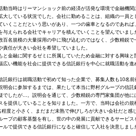
活動当時はリーマンショック前の経済が活発な環境で金融機関
拡大している状況でした。会社に勤めることは、組織の一員と
ていくことだという思いがあり、一つの歯車となるのであれば
を与えられる会社でキャリアを積んでいくことを望んでいまし
数百名規模の大量採用の中に飛び込むのではなく、少数精鋭で
や責任が大きい会社を希望していました。
もと金融に関するゼミに所属していたため金融に対する興味と
幅広い機能を社会に提供できる信託銀行を中心に就職活動を進
信託銀行は就職活動で初めて知った企業で、募集人数も10名前
説明会に参加するまでは、果たして本当に野村グループの信託
疑でしたが…。説明会を通じて、少数精鋭の専門家集団が他に
スを提供していることを知りました。一方で、当時は会社の規
0名程度と小さく、まだまだ未熟で伸びしろが大きい会社だと感
ループの顧客基盤を有し、世の中の発展に貢献できるサービス
ールで提供できる信託銀行になると確信して入社を決意しまし