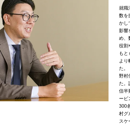
就職
数を
かし
影響
め、
役割
もと
より
た。
野村
た。
信半
ービ
30
村グ
スケ