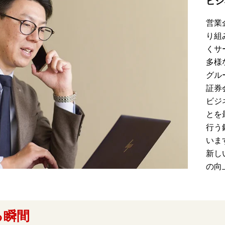
ビジ
営業
り組
くサ
多様
グル
証券
ビジ
とを
行う
いま
新し
の向
る瞬間